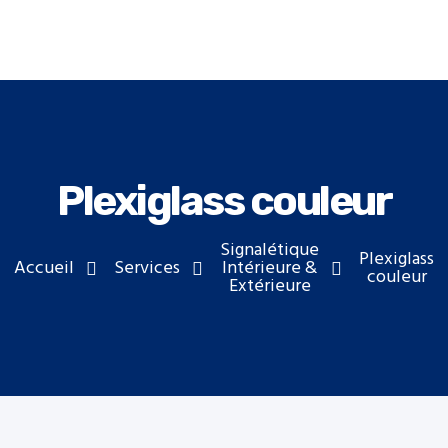
Aller au contenu principal
Plexiglass couleur
Signalétique
Plexiglass
Accueil
Services
Intérieure &
couleur
Extérieure