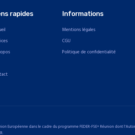
ens rapides
Informations
eil
Mentions légales
ices
CGU
ropos
Politique de confidentialité
Q
tact
l'Union Européenne dans le cadre du programme FEDER-FSE+ Réunion dont l'Autori
R.