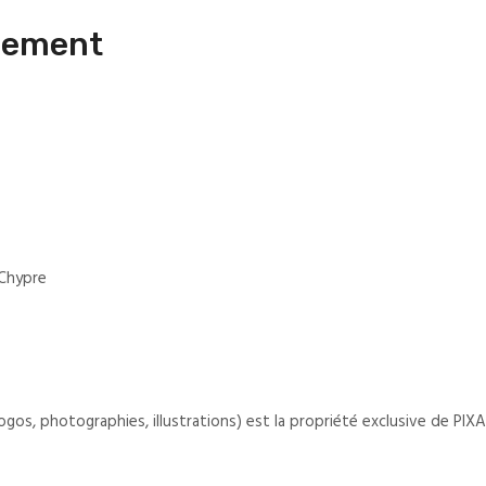
pement
 Chypre
logos, photographies, illustrations) est la propriété exclusive de P