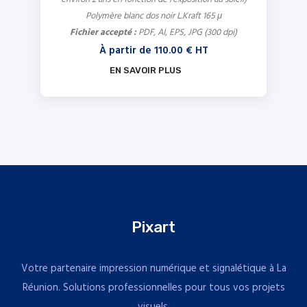
Polymère blanc dos noir L.Kraft 165 μ
Fichier accepté :
PDF, AI, EPS, JPG (300 dpi)
À partir de
110.00
€ HT
EN SAVOIR PLUS
Pixart
Votre partenaire impression numérique et signalétique à La
Réunion. Solutions professionnelles pour tous vos projets
visuels.