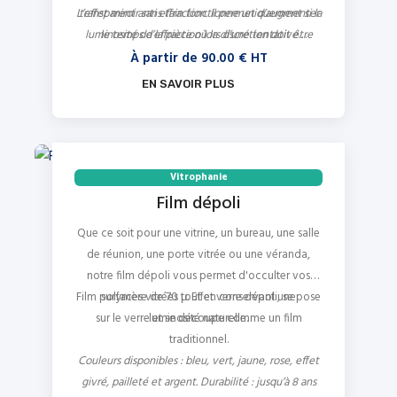
L’effet miroir sans tain fonctionne uniquement si la
transparent anti effraction. Il permet d’augmenter
luminosité de la pièce où la discrétion doit être
le temps d’effraction lors d’une tentative
assurée est inférieure à celle venant de l’autre
d’intrusion
À partir de
90.00
€ HT
côté.
EN SAVOIR PLUS
Vitrophanie
Film dépoli
Que ce soit pour une vitrine, un bureau, une salle
de réunion, une porte vitrée ou une véranda,
notre film dépoli vous permet d'occulter vos
Film polymère de 70 μ. Effet verre dépoli, se pose
surfaces vitrées tout en conservant une
sur le verre et se découpe comme un film
luminosité naturelle.
traditionnel.
Couleurs disponibles : bleu, vert, jaune, rose, effet
givré, pailleté et argent. Durabilité : jusqu’à 8 ans