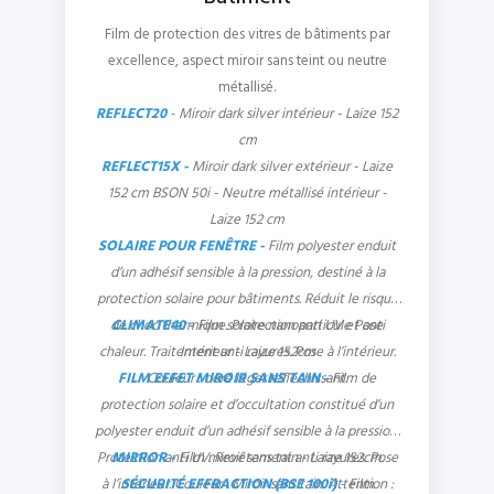
Film de protection des vitres de bâtiments par
excellence, aspect miroir sans teint ou neutre
métallisé.
REFLECT20
-
Miroir dark silver intérieur - Laize 152
cm
REFLECT15X -
Miroir dark silver extérieur - Laize
152 cm BSON 50i - Neutre métallisé intérieur -
Laize 152 cm
SOLAIRE POUR FENÊTRE -
Film polyester enduit
d’un adhésif sensible à la pression, destiné à la
protection solaire pour bâtiments. Réduit le risque
de choc thermique. Protection anti UV et anti
CLIMATE40 -
Film solaire nanoparticule Pose
chaleur. Traitement anti rayures. Pose à l’intérieur.
Intérieur - Laize 152cm
FILM EFFET MIROIR SANS TAIN -
Couleur : doré léger réfléchissant.
Film de
protection solaire et d’occultation constitué d’un
polyester enduit d’un adhésif sensible à la pression.
Protection anti UV. Revêtement anti rayures. Pose
MIRROR -
Film miroir sans tain - Laize 152cm.
à l’intérieur. Couleur : Miroir sans tain. Attention :
SÉCURITÉ EFFRACTION (BSE 100i)
-
Film