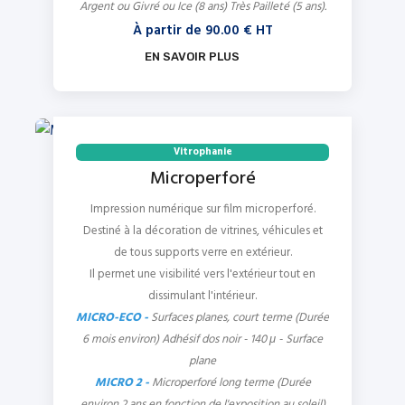
Argent ou Givré ou Ice (8 ans) Très Pailleté (5 ans).
À partir de
90.00
€ HT
EN SAVOIR PLUS
Vitrophanie
Microperforé
Impression numérique sur film microperforé.
Destiné à la décoration de vitrines, véhicules et
de tous supports verre en extérieur.
Il permet une visibilité vers l'extérieur tout en
dissimulant l'intérieur.
MICRO-ECO -
Surfaces planes, court terme (Durée
6 mois environ) Adhésif dos noir - 140 μ - Surface
plane
MICRO 2 -
Microperforé long terme (Durée
environ 2 ans en fonction de l'exposition au soleil)