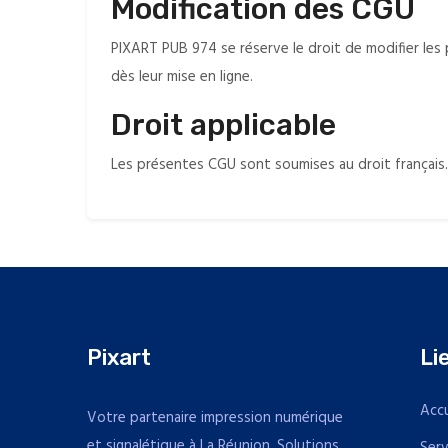
Modification des CGU
PIXART PUB 974 se réserve le droit de modifier les 
dès leur mise en ligne.
Droit applicable
Les présentes CGU sont soumises au droit français. 
Pixart
Li
Accu
Votre partenaire impression numérique
et signalétique à La Réunion. Solutions