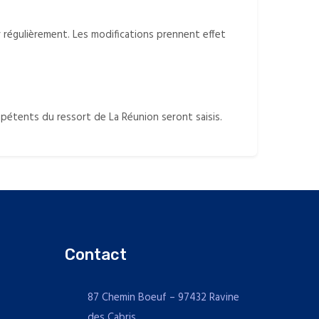
r régulièrement. Les modifications prennent effet
mpétents du ressort de La Réunion seront saisis.
Contact
87 Chemin Boeuf – 97432 Ravine
des Cabris